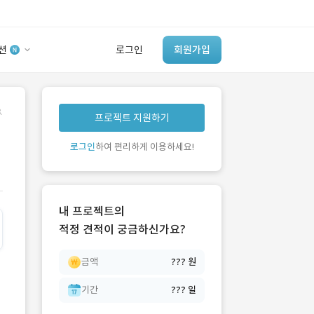
션
로그인
회원가입
유사사례 검색 AI
.
프로젝트 지원하기
‘이런 거’ 만들어본
개발 회사 있어?
로그인
하여 편리하게 이용하세요!
바로가기
내 프로젝트의
적정 견적이 궁금하신가요?
금액
??? 원
기간
??? 일