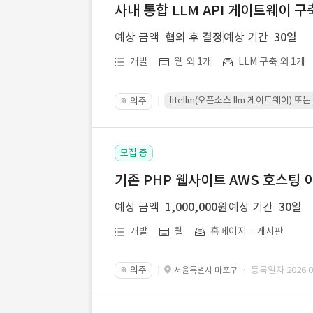
사내 통합 LLM API 게이트웨이 구
예상 금액
협의 후 결정
예상 기간
30일
개발
웹 외 1개
LLM 구축 외 1개
litellm(오픈소스 llm 게이트웨이)
외주
📔
모집 중
기존 PHP 웹사이트 AWS 호스팅 
예상 금액
1,000,000원
예상 기간
30일
개발
웹
홈페이지ㆍ게시판
외주
· 등록일자 2026.07
서울특별시 마포구
📔