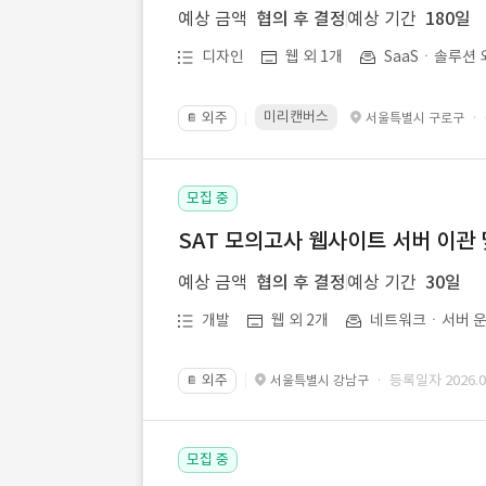
예상 금액
협의 후 결정
예상 기간
180일
디자인
웹 외 1개
SaaSㆍ솔루션 
미리캔버스
외주
·
서울특별시 구로구
📔
모집 중
SAT 모의고사 웹사이트 서버 이관 
예상 금액
협의 후 결정
예상 기간
30일
개발
웹 외 2개
네트워크ㆍ서버 운
외주
· 등록일자 2026.07
서울특별시 강남구
📔
모집 중