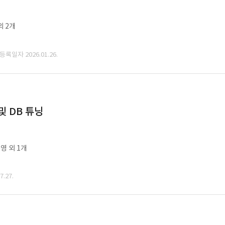
외 2개
 등록일자 2026.01.26.
및 DB 튜닝
영 외 1개
.27.