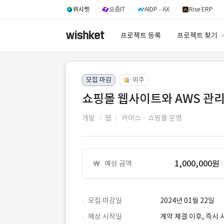
위시켓
요즘IT
AIDP - AX
Rise ERP
프로젝트 등록
프로젝트 찾기
프로젝트 찾기
모집 마감
외주
유사사례 검색 A
쇼핑몰 웹사이트와 AWS 관
개발
웹
커머스ㆍ쇼핑몰 운영
1,000,000원
예상 금액
모집 마감일
2024년 01월 22일
예상 시작일
계약 체결 이후, 즉시 