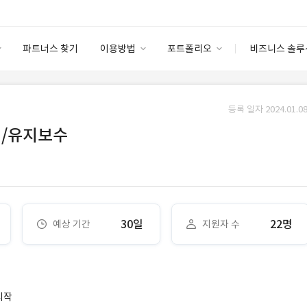
파트너스 찾기
이용방법
포트폴리오
비즈니스 솔루
이용방법
포트폴리오
엔터프라이즈
I
파트너 등급
이용후기
등록 일자 2024.01.08
안심 코드 케어
이용요금
솔루션 마켓
리/유지보수
고객센터
스토어
30일
22명
예상 기간
지원자 수
시작