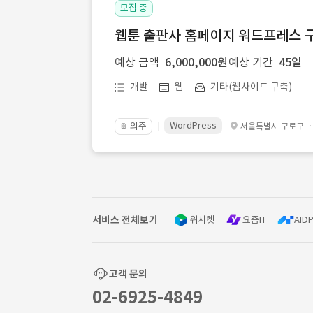
모집 중
웹툰 출판사 홈페이지 워드프레스 구
예상 금액
6,000,000원
예상 기간
45일
개발
웹
기타(웹사이트 구축)
WordPress
외주
서울특별시 구로구
📔
서비스 전체보기
위시켓
요즘IT
AIDP
고객 문의
02-6925-4849