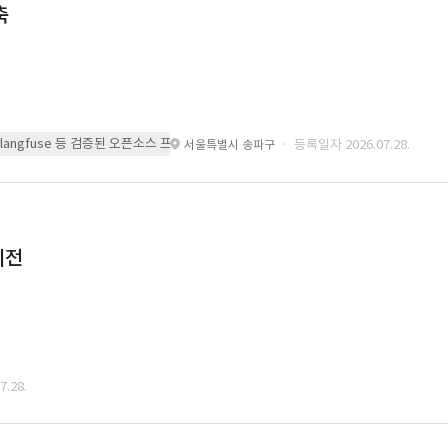
축
 또는 langfuse 등 검증된 오픈소스 프레임워크를 기반으로 시스템을 구축
· 등록일자 2026.07.28.
서울특별시 송파구
이전
.28.