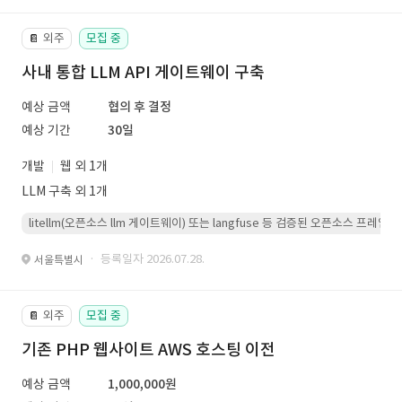
외주
모집 중
📔
사내 통합 LLM API 게이트웨이 구축
예상 금액
협의 후 결정
예상 기간
30일
개발
웹 외 1개
LLM 구축 외 1개
litellm(오픈소스 llm 게이트웨이) 또는 langfuse 등 검증된 오픈소스 프
· 등록일자 2026.07.28.
서울특별시
외주
모집 중
📔
기존 PHP 웹사이트 AWS 호스팅 이전
예상 금액
1,000,000원