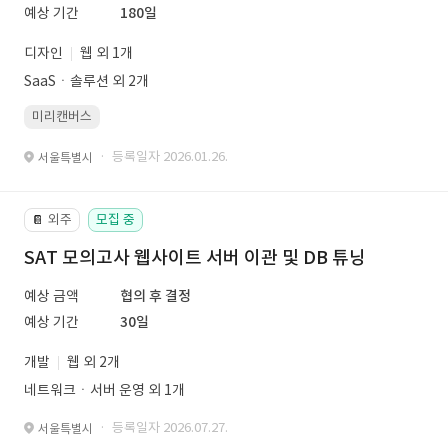
예상 기간
180일
디자인
웹 외 1개
SaaSㆍ솔루션 외 2개
미리캔버스
· 등록일자 2026.01.26.
서울특별시
외주
모집 중
📔
SAT 모의고사 웹사이트 서버 이관 및 DB 튜닝
예상 금액
협의 후 결정
예상 기간
30일
개발
웹 외 2개
네트워크ㆍ서버 운영 외 1개
· 등록일자 2026.07.27.
서울특별시