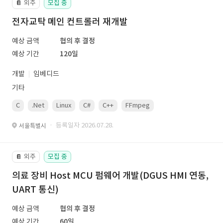
외주
모집 중
📔
전자교탁 메인 컨트롤러 재개발
예상 금액
협의 후 결정
예상 기간
120일
개발
임베디드
기타
C
.Net
Linux
C#
C++
FFmpeg
VisualStudio
OrC
· 등록일자 2026.07.28.
서울특별시
외주
모집 중
📔
의료 장비 Host MCU 펌웨어 개발(DGUS HMI 연동,
UART 통신)
예상 금액
협의 후 결정
예상 기간
60일