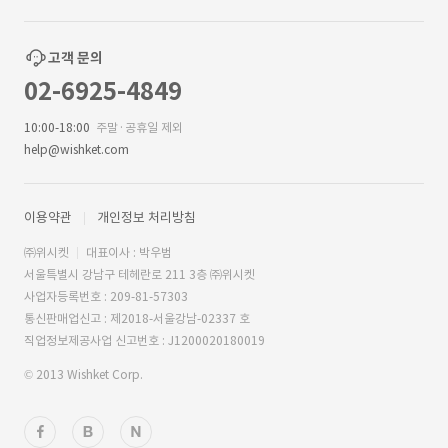
고객 문의
02-6925-4849
10:00-18:00
주말·공휴일 제외
help@wishket.com
이용약관
개인정보 처리방침
㈜위시켓
대표이사 : 박우범
서울특별시 강남구 테헤란로 211 3층 ㈜위시켓
사업자등록번호 : 209-81-57303
통신판매업신고 : 제2018-서울강남-02337 호
직업정보제공사업 신고번호 : J1200020180019
© 2013 Wishket Corp.