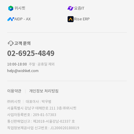
위시켓
요즘IT
AIDP - AX
Rise ERP
고객 문의
02-6925-4849
10:00-18:00
주말·공휴일 제외
help@wishket.com
이용약관
개인정보 처리방침
㈜위시켓
대표이사 : 박우범
서울특별시 강남구 테헤란로 211 3층 ㈜위시켓
사업자등록번호 : 209-81-57303
통신판매업신고 : 제2018-서울강남-02337 호
직업정보제공사업 신고번호 : J1200020180019