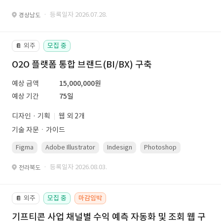
· 등록일자 2026.07.28.
경상남도
외주
모집 중
📔
O2O 플랫폼 통합 브랜드(BI/BX) 구축
예상 금액
15,000,000원
예상 기간
75일
디자인 · 기획
웹 외 2개
기술 자문ㆍ가이드
Figma
Adobe Illustrator
Indesign
Photoshop
· 등록일자 2026.08.03.
전라북도
외주
모집 중
마감임박
📔
기프티콘 사업 채널별 수익 예측 자동화 및 조회 웹 구