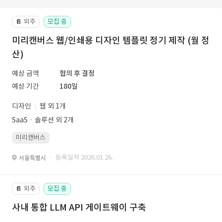
외주
모집 중
📔
미리캔버스 웹/인쇄용 디자인 템플릿 정기 제작 (월 정
산)
예상 금액
협의 후 결정
예상 기간
180일
디자인
웹 외 1개
SaaSㆍ솔루션 외 2개
미리캔버스
· 등록일자 2026.01.26.
서울특별시
외주
모집 중
📔
사내 통합 LLM API 게이트웨이 구축