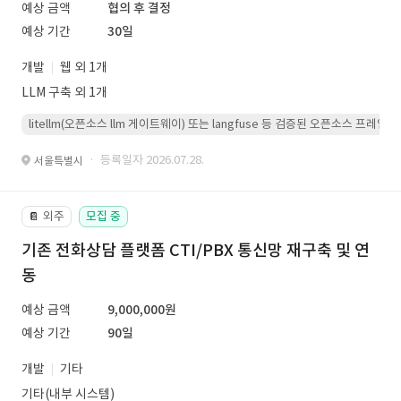
예상 금액
협의 후 결정
예상 기간
30일
개발
웹 외 1개
LLM 구축 외 1개
litellm(오픈소스 llm 게이트웨이) 또는 langfuse 등 검증된 오픈소스 프
· 등록일자 2026.07.28.
서울특별시
외주
모집 중
📔
기존 전화상담 플랫폼 CTI/PBX 통신망 재구축 및 연
동
예상 금액
9,000,000원
예상 기간
90일
개발
기타
기타(내부 시스템)