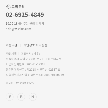
고객 문의
02-6925-4849
10:00-18:00
주말·공휴일 제외
help@wishket.com
이용약관
개인정보 처리방침
㈜위시켓
대표이사 : 박우범
서울특별시 강남구 테헤란로 211 3층 ㈜위시켓
사업자등록번호 : 209-81-57303
통신판매업신고 : 제2018-서울강남-02337 호
직업정보제공사업 신고번호 : J1200020180019
© 2013 Wishket Corp.