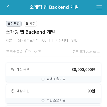
소개팅 앱 Backend 개발
모집 마감
외주
📔
소개팅 앱 Backend 개발
개발
웹
안드로이드
iOS
커뮤니티ㆍSNS
아주 높음
5
21
등록 일자 2024.01.17.
30,000,000원
예상 금액
금액 조율 가능
90일
예상 기간
기간 조율 가능