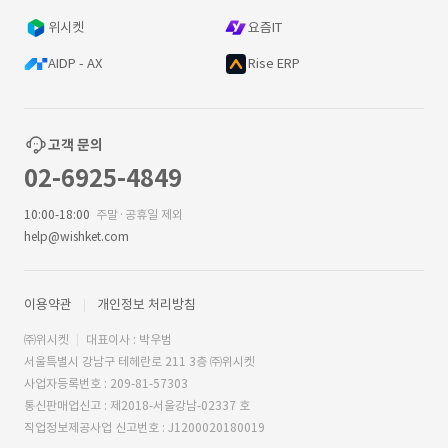
위시켓
요즘IT
AIDP - AX
Rise ERP
고객 문의
02-6925-4849
10:00-18:00
주말·공휴일 제외
help@wishket.com
이용약관
개인정보 처리방침
㈜위시켓
대표이사 : 박우범
서울특별시 강남구 테헤란로 211 3층 ㈜위시켓
사업자등록번호 : 209-81-57303
통신판매업신고 : 제2018-서울강남-02337 호
직업정보제공사업 신고번호 : J1200020180019