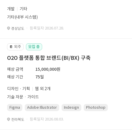
개발
기타
기타(내부 시스템)
· 등록일자 2026.07.28.
경상남도
외주
모집 중
📔
O2O 플랫폼 통합 브랜드(BI/BX) 구축
예상 금액
15,000,000원
예상 기간
75일
디자인 · 기획
웹 외 2개
기술 자문ㆍ가이드
Figma
Adobe Illustrator
Indesign
Photoshop
· 등록일자 2026.08.03.
전라북도