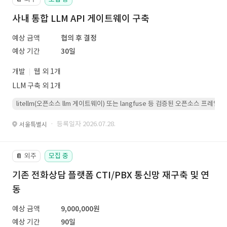
사내 통합 LLM API 게이트웨이 구축
예상 금액
협의 후 결정
예상 기간
30일
개발
웹 외 1개
LLM 구축 외 1개
litellm(오픈소스 llm 게이트웨이) 또는 langfuse 등 검증된 오픈소스 프
· 등록일자 2026.07.28.
서울특별시
외주
모집 중
📔
기존 전화상담 플랫폼 CTI/PBX 통신망 재구축 및 연
동
예상 금액
9,000,000원
예상 기간
90일