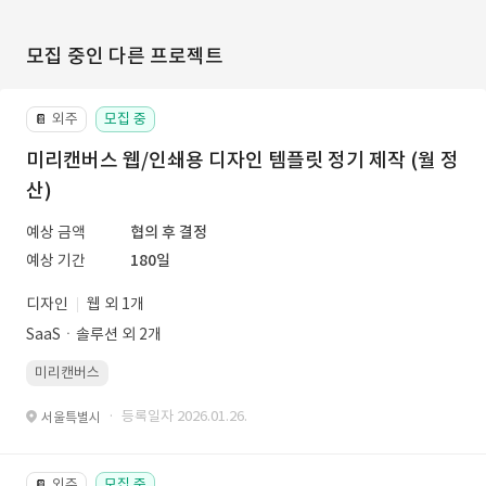
모집 중인 다른 프로젝트
외주
모집 중
📔
미리캔버스 웹/인쇄용 디자인 템플릿 정기 제작 (월 정
산)
예상 금액
협의 후 결정
예상 기간
180일
디자인
웹 외 1개
SaaSㆍ솔루션 외 2개
미리캔버스
· 등록일자 2026.01.26.
서울특별시
외주
모집 중
📔