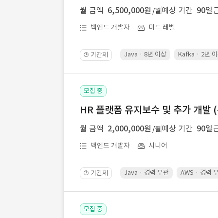
월 금액
6,500,000원
예상 기간
90일
/월
백엔드 개발자
미드 레벨
Java · 8년 이상
Kafka · 2년 
기간제
🕒
모집 중
HR 플랫폼 유지보수 및 추가 개발 (
월 금액
2,000,000원
예상 기간
90일
/월
백엔드 개발자
시니어
Java · 경력 무관
AWS · 경력 
기간제
🕒
모집 중