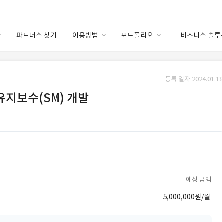
파트너스 찾기
이용방법
포트폴리오
비즈니스 솔루
이용방법
포트폴리오
엔터프라이즈
I
파트너 등급
이용후기
등록 일자 2024.01.18
안심 코드 케어
이용요금
솔루션 마켓
지보수(SM) 개발
고객센터
스토어
예상 금액
5,000,000원/월