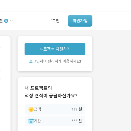
션
로그인
회원가입
유사사례 검색 AI
.
프로젝트 지원하기
‘이런 거’ 만들어본
개발 회사 있어?
로그인
하여 편리하게 이용하세요!
바로가기
내 프로젝트의
적정 견적이 궁금하신가요?
금액
??? 원
기간
??? 일