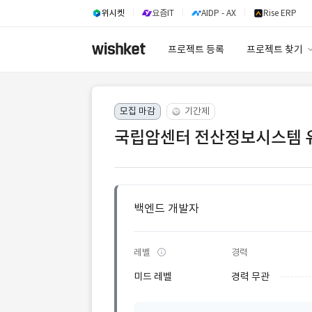
위시켓
요즘IT
AIDP - AX
Rise ERP
프로젝트 등록
프로젝트 찾기
프로젝트 찾기
모집 마감
기간제
유사사례 검색 A
국립암센터 전산정보시스템 유
백엔드 개발자
레벨
경력
미드 레벨
경력 무관