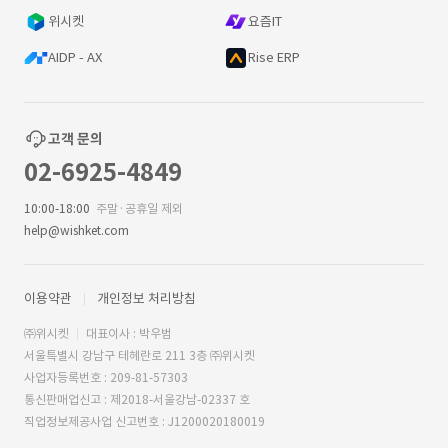
위시켓
요즘IT
AIDP - AX
Rise ERP
고객 문의
02-6925-4849
10:00-18:00
주말·공휴일 제외
help@wishket.com
이용약관
개인정보 처리방침
㈜위시켓
대표이사 : 박우범
서울특별시 강남구 테헤란로 211 3층 ㈜위시켓
사업자등록번호 : 209-81-57303
통신판매업신고 : 제2018-서울강남-02337 호
직업정보제공사업 신고번호 : J1200020180019