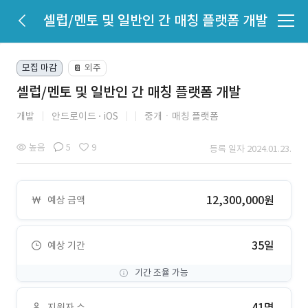
셀럽/멘토 및 일반인 간 매칭 플랫폼 개발
모집 마감
외주
📔
셀럽/멘토 및 일반인 간 매칭 플랫폼 개발
개발
안드로이드
iOS
중개ㆍ매칭 플랫폼
높음
5
9
등록 일자 2024.01.23.
12,300,000원
예상 금액
35일
예상 기간
기간 조율 가능
41명
지원자 수