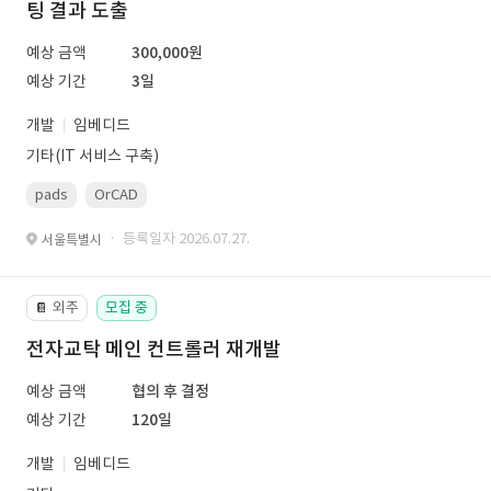
팅 결과 도출
예상 금액
300,000원
예상 기간
3일
개발
임베디드
기타(IT 서비스 구축)
pads
OrCAD
· 등록일자 2026.07.27.
서울특별시
외주
모집 중
📔
전자교탁 메인 컨트롤러 재개발
예상 금액
협의 후 결정
예상 기간
120일
개발
임베디드