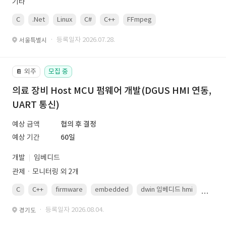
기타
C
.Net
Linux
C#
C++
FFmpeg
VisualStudio
OrC
· 등록일자 2026.07.28.
서울특별시
외주
모집 중
📔
의료 장비 Host MCU 펌웨어 개발(DGUS HMI 연동,
UART 통신)
예상 금액
협의 후 결정
예상 기간
60일
개발
임베디드
관제ㆍ모니터링 외 2개
C
C++
firmware
embedded
dwin 임베디드 hmi
uart
· 등록일자 2026.08.04.
경기도