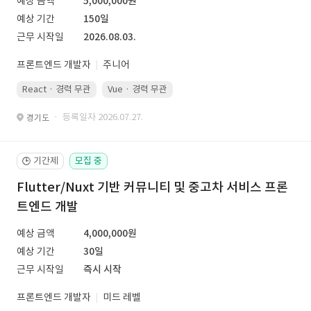
예상 금액
5,000,000원
예상 기간
150일
근무 시작일
2026.08.03.
프론트엔드 개발자
주니어
React · 경력 무관
Vue · 경력 무관
· 등록일자 2026.07.27.
경기도
기간제
모집 중
🕒
Flutter/Nuxt 기반 커뮤니티 및 중고차 서비스 프론
트엔드 개발
예상 금액
4,000,000원
예상 기간
30일
근무 시작일
즉시 시작
프론트엔드 개발자
미드 레벨