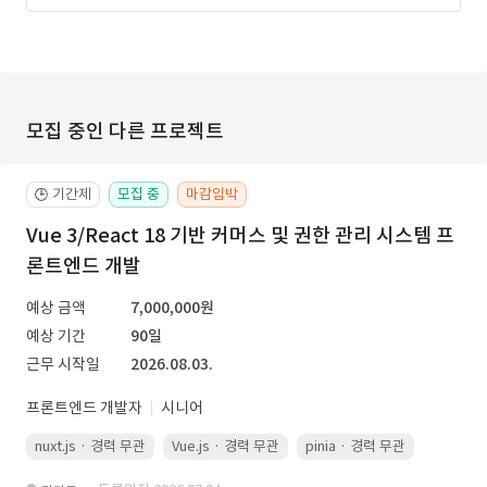
모집 중인 다른 프로젝트
기간제
모집 중
마감임박
🕒
Vue 3/React 18 기반 커머스 및 권한 관리 시스템 프
론트엔드 개발
예상 금액
7,000,000원
예상 기간
90일
근무 시작일
2026.08.03.
프론트엔드 개발자
시니어
nuxt.js · 경력 무관
Vue.js · 경력 무관
pinia · 경력 무관
TypeScr