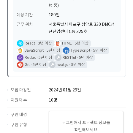
행 중)
예상 기간
180일
근무 위치
서울특별시 마포구 성암로 330 DMC첨
단산업센터 C동 325호
React
3년 이상
HTML
5년 이상
JavaScript
5년 이상
TypeScript
5년 이상
Redux
5년 이상
RESTful
5년 이상
Git
5년 이상
next.js
5년 이상
모집 마감일
2024년 01월 29일
지원자 수
10명
구인 배경
로그인해서 프로젝트 정보를
구인 유형
확인해보세요.