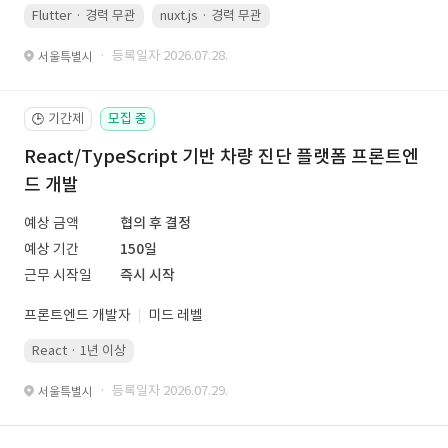
Flutter · 경력 무관
nuxt.js · 경력 무관
· 등록일자 2026.07.28.
서울특별시
기간제
모집 중
🕒
React/TypeScript 기반 차량 진단 플랫폼 프론트엔
드 개발
예상 금액
협의 후 결정
예상 기간
150일
근무 시작일
즉시 시작
프론트엔드 개발자
미드 레벨
React · 1년 이상
· 등록일자 2026.07.29.
서울특별시