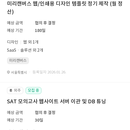
미리캔버스 웹/인쇄용 디자인 템플릿 정기 제작 (월 정
산)
예상 금액
협의 후 결정
예상 기간
180일
디자인
웹 외 1개
SaaSㆍ솔루션 외 2개
미리캔버스
· 등록일자 2026.01.26.
서울특별시
외주
모집 중
📔
SAT 모의고사 웹사이트 서버 이관 및 DB 튜닝
예상 금액
협의 후 결정
예상 기간
30일