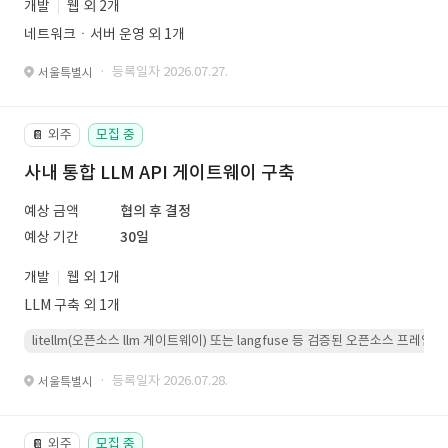
개발
웹 외 2개
네트워크ㆍ서버 운영 외 1개
· 등록일자 2026.07.27.
서울특별시
외주
모집 중
📔
사내 통합 LLM API 게이트웨이 구축
예상 금액
협의 후 결정
예상 기간
30일
개발
웹 외 1개
LLM 구축 외 1개
litellm(오픈소스 llm 게이트웨이) 또는 langfuse 등 검증된 오픈소스 프
· 등록일자 2026.07.28.
서울특별시
외주
모집 중
📔