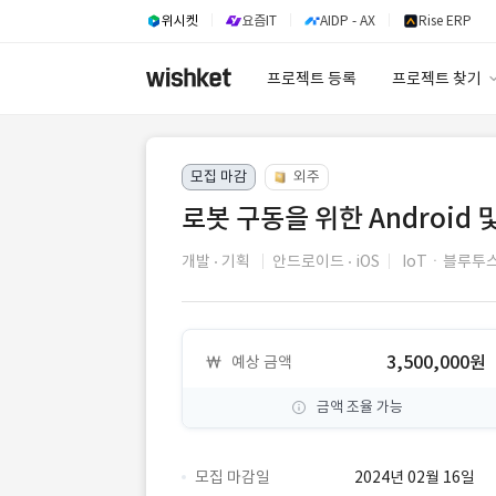
위시켓
요즘IT
AIDP - AX
Rise ERP
프로젝트 등록
프로젝트 찾기
프로젝트 찾기
모집 마감
외주
유사사례 검색 A
로봇 구동을 위한 Android 및
개발
기획
안드로이드
iOS
IoTㆍ블루투
3,500,000원
예상 금액
금액 조율 가능
모집 마감일
2024년 02월 16일