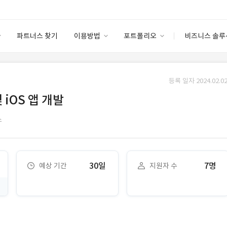
파트너스 찾기
이용방법
포트폴리오
비즈니스 솔루
이용방법
포트폴리오
엔터프라이즈
I
파트너 등급
이용후기
등록 일자 2024.02.02
안심 코드 케어
이용요금
솔루션 마켓
 iOS 앱 개발
고객센터
스토어
스
30일
7명
예상 기간
지원자 수