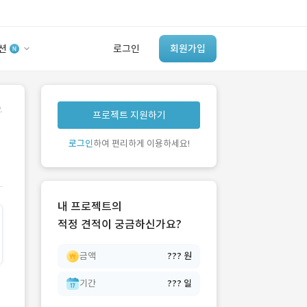
션
로그인
회원가입
유사사례 검색 AI
.
프로젝트 지원하기
‘이런 거’ 만들어본
개발 회사 있어?
로그인
하여 편리하게 이용하세요!
바로가기
내 프로젝트의
적정 견적이 궁금하신가요?
금액
??? 원
기간
??? 일