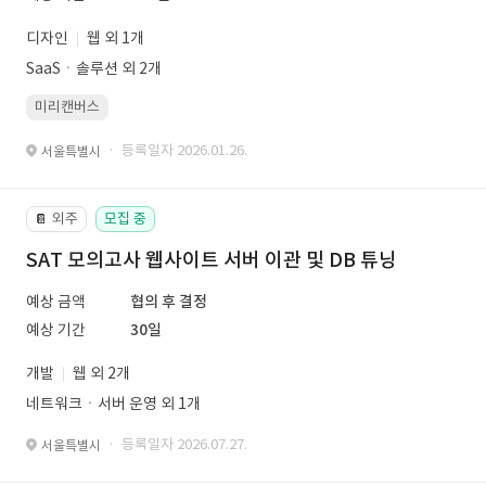
디자인
웹 외 1개
SaaSㆍ솔루션 외 2개
미리캔버스
· 등록일자 2026.01.26.
서울특별시
외주
모집 중
📔
SAT 모의고사 웹사이트 서버 이관 및 DB 튜닝
예상 금액
협의 후 결정
예상 기간
30일
개발
웹 외 2개
네트워크ㆍ서버 운영 외 1개
· 등록일자 2026.07.27.
서울특별시