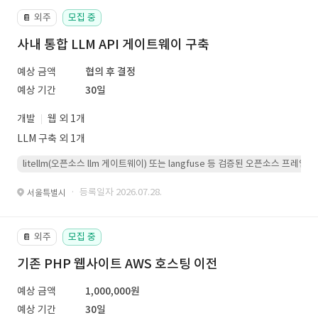
외주
모집 중
📔
사내 통합 LLM API 게이트웨이 구축
예상 금액
협의 후 결정
예상 기간
30일
개발
웹 외 1개
LLM 구축 외 1개
litellm(오픈소스 llm 게이트웨이) 또는 langfuse 등 검증된 오픈소스 프
· 등록일자 2026.07.28.
서울특별시
외주
모집 중
📔
기존 PHP 웹사이트 AWS 호스팅 이전
예상 금액
1,000,000원
예상 기간
30일