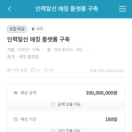
인력알선 매칭 플랫폼 구축
모집 마감
외주
📔
인력알선 매칭 플랫폼 구축
개발
디자인
기획
웹
안드로이드
iOS
중개ㆍ매칭 플랫폼
아주 높음
14
63
등록 일자 2024.02.01.
300,000,000원
예상 금액
금액 조율 가능
180일
예상 기간
기간 조율 가능