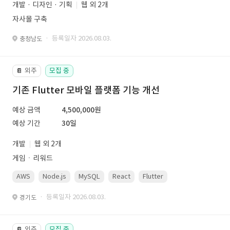
개발 · 디자인 · 기획
웹 외 2개
자사몰 구축
· 등록일자 2026.08.03.
충청남도
외주
모집 중
📔
기존 Flutter 모바일 플랫폼 기능 개선
예상 금액
4,500,000원
예상 기간
30일
개발
웹 외 2개
게임ㆍ리워드
AWS
Node.js
MySQL
React
Flutter
· 등록일자 2026.08.03.
경기도
외주
모집 중
📔