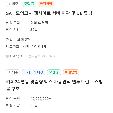
외주
모집 중
마감임박
📔
SAT 모의고사 웹사이트 서버 이관 및 DB 튜닝
예상 금액
협의 후 결정
예상 기간
30일
개발
웹 외 2개
네트워크ㆍ서버 운영 외 1개
· 등록일자 2026.07.27.
서울특별시
외주
프라이빗 매칭
모집 중
마감임박
📔
카페24 연동 맞춤형 박스 자동견적 웹투프린트 쇼핑
몰 구축
예상 금액
40,000,000원
예상 기간
90일