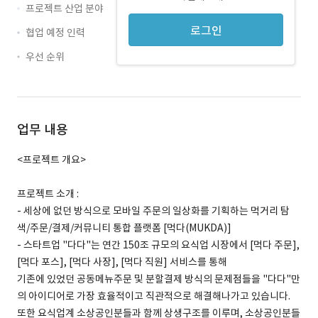
프로젝트 산업 분야
로그인
협업 예정 인력
우선 순위
업무 내용
<프로젝트 개요>
프로젝트 소개 :
- 세상에 없던 방식으로 모바일 주문의 일상화를 기획하는 먹거리 탐
색/주문/결제/커뮤니티 통합 플랫폼 [먹다(MUKDA)]
- 스타트업 "다다"는 연간 150조 규모의 요식업 시장에서 [먹다 주문],
[먹다 포스], [먹다 사장], [먹다 직원] 서비스를 통해
기존에 있었던 공동메뉴주문 및 분할결제 방식의 문제점들을 "다다"만
의 아이디어로 가장 효율적이고 직관적으로 해결해나가고 있습니다.
또한 요식업계 소상공인분들과 함께 상생구조를 이루며, 소상공인분들