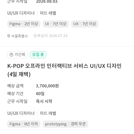
근무 시작일
2026.08.03.
UI/UX 디자이너
미드 레벨
Figma · 2년 이상
UI · 7년 이상
UX · 7년 이상
· 등록일자 2026.07.24.
서울특별시
기간제
모집 중
🕒
K-POP 오프라인 인터랙티브 서비스 UI/UX 디자인
(4일 재택)
예상 금액
3,700,000원
예상 기간
60일
근무 시작일
즉시 시작
UI/UX 디자이너
미드 레벨
Figma · 8년 이하
prototyping · 경력 무관
led 화면 대응 · 경력 무관