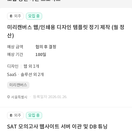
외주
모집 중
📔
미리캔버스 웹/인쇄용 디자인 템플릿 정기 제작 (월 정
산)
예상 금액
협의 후 결정
예상 기간
180일
디자인
웹 외 1개
SaaSㆍ솔루션 외 2개
미리캔버스
· 등록일자 2026.01.26.
서울특별시
외주
모집 중
📔
SAT 모의고사 웹사이트 서버 이관 및 DB 튜닝