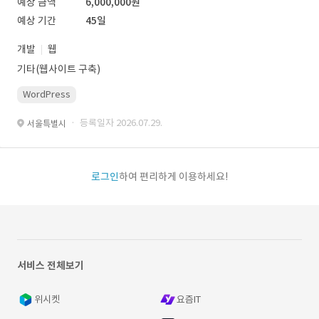
예상 금액
6,000,000원
예상 기간
45일
개발
웹
기타(웹사이트 구축)
WordPress
· 등록일자 2026.07.29.
서울특별시
로그인
하여 편리하게 이용하세요!
서비스 전체보기
위시켓
요즘IT