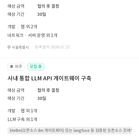
예상 금액
협의 후 결정
예상 기간
30일
개발
웹 외 2개
네트워크ㆍ서버 운영 외 1개
· 등록일자 2026.07.27.
서울특별시
외주
모집 중
📔
사내 통합 LLM API 게이트웨이 구축
예상 금액
협의 후 결정
예상 기간
30일
개발
웹 외 1개
LLM 구축 외 1개
litellm(오픈소스 llm 게이트웨이) 또는 langfuse 등 검증된 오픈소스 프