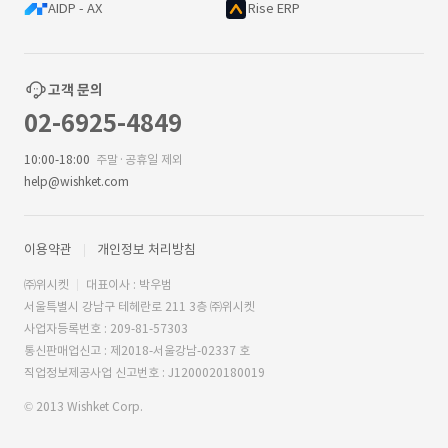
AIDP - AX
Rise ERP
고객 문의
02-6925-4849
10:00-18:00
주말·공휴일 제외
help@wishket.com
이용약관
개인정보 처리방침
㈜위시켓
대표이사 : 박우범
서울특별시 강남구 테헤란로 211 3층 ㈜위시켓
사업자등록번호 : 209-81-57303
통신판매업신고 : 제2018-서울강남-02337 호
직업정보제공사업 신고번호 : J1200020180019
© 2013 Wishket Corp.