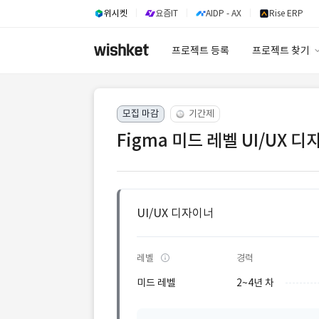
위시켓
요즘IT
AIDP - AX
Rise ERP
프로젝트 등록
프로젝트 찾기
프로젝트 찾기
모집 마감
기간제
유사사례 검색 A
Figma 미드 레벨 UI/UX 
UI/UX 디자이너
레벨
경력
미드 레벨
2~4년 차