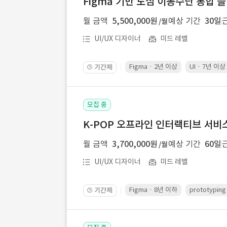
Figma 기반 도심 이동수단 통합 플
월 금액
5,500,000원
예상 기간
30일
/월
UI/UX 디자이너
미드 레벨
Figma · 2년 이상
UI · 7년 이상
기간제
🕒
모집 중
K-POP 오프라인 인터랙티브 서비스 
월 금액
3,700,000원
예상 기간
60일
/월
UI/UX 디자이너
미드 레벨
Figma · 8년 이하
prototypin
기간제
🕒