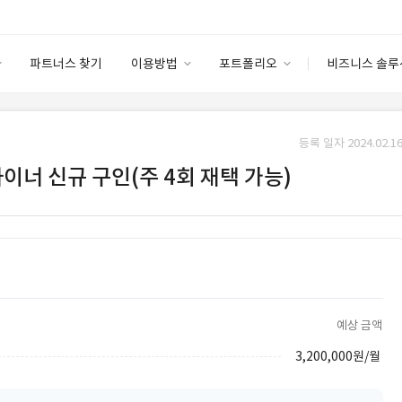
파트너스 찾기
이용방법
포트폴리오
비즈니스 솔루
이용방법
포트폴리오
엔터프라이즈
I
파트너 등급
이용후기
등록 일자 2024.02.16
안심 코드 케어
이용요금
솔루션 마켓
디자이너 신규 구인(주 4회 재택 가능)
고객센터
스토어
예상 금액
3,200,000원/월