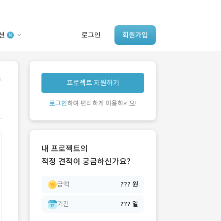
션
로그인
회원가입
유사사례 검색 AI
.
프로젝트 지원하기
‘이런 거’ 만들어본
개발 회사 있어?
로그인
하여 편리하게 이용하세요!
바로가기
내 프로젝트의
적정 견적이 궁금하신가요?
금액
??? 원
기간
??? 일