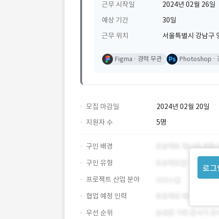
근무 시작일
2024년 02월 26일
예상 기간
30일
근무 위치
서울특별시 강남구 영
Figma
경력 무관
Photoshop
모집 마감일
2024년 02월 20일
지원자 수
5명
구인 배경
구인 유형
로그
프로젝트 산업 분야
협업 예정 인력
우선 순위