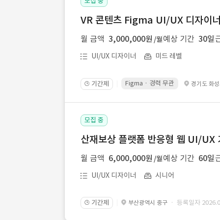
모집 중
VR 콘텐츠 Figma UI/UX 디자이
월 금액
3,000,000원
예상 기간
30일
/월
UI/UX 디자이너
미드 레벨
Figma · 경력 무관
기간제
경기도 화
🕒
모집 중
산재보상 플랫폼 반응형 웹 UI/UX
월 금액
6,000,000원
예상 기간
60일
/월
UI/UX 디자이너
시니어
기간제
· 등록일자 2026.08
부산광역시 중구
🕒