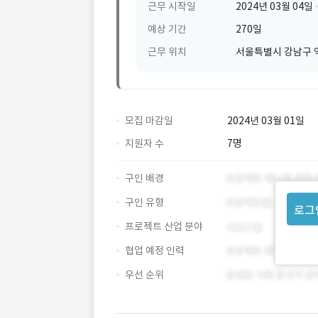
근무 시작일
2024년 03월 04일
예상 기간
270일
근무 위치
서울특별시 강남구 
모집 마감일
2024년 03월 01일
지원자 수
7명
구인 배경
구인 유형
로그
프로젝트 산업 분야
협업 예정 인력
우선 순위