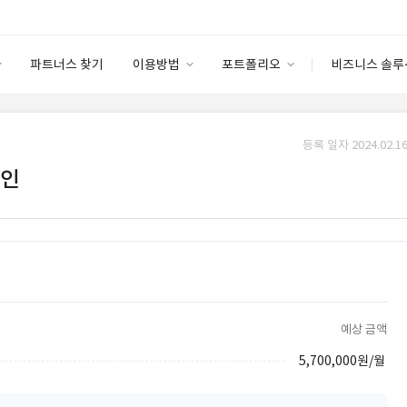
파트너스 찾기
이용방법
포트폴리오
비즈니스 솔루
이용방법
포트폴리오
엔터프라이즈
I
파트너 등급
이용후기
등록 일자 2024.02.16
안심 코드 케어
이용요금
솔루션 마켓
구인
고객센터
스토어
예상 금액
5,700,000원/월