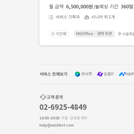
월 금액
6,500,000원
예상 기간
360일
/월
서비스 기획자
시니어 외 1개
MSOffice · 경력 무관
기간제
서울특
🕒
서비스 전체보기
위시켓
요즘IT
AIDP
고객 문의
02-6925-4849
10:00-18:00
주말·공휴일 제외
help@wishket.com