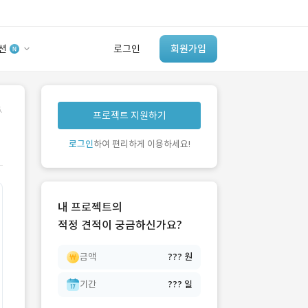
션
로그인
회원가입
유사사례 검색 AI
.
프로젝트 지원하기
‘이런 거’ 만들어본
개발 회사 있어?
로그인
하여 편리하게 이용하세요!
바로가기
내 프로젝트의
적정 견적이 궁금하신가요?
금액
??? 원
기간
??? 일