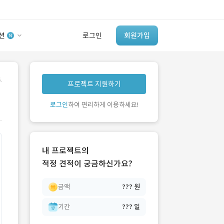
션
로그인
회원가입
유사사례 검색 AI
.
프로젝트 지원하기
‘이런 거’ 만들어본
개발 회사 있어?
로그인
하여 편리하게 이용하세요!
바로가기
내 프로젝트의
적정 견적이 궁금하신가요?
금액
??? 원
기간
??? 일