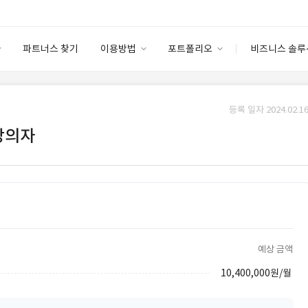
파트너스 찾기
이용방법
포트폴리오
비즈니스 솔루
이용방법
포트폴리오
엔터프라이즈
I
파트너 등급
이용후기
등록 일자 2024.02.16
안심 코드 케어
이용요금
솔루션 마켓
 강의자
고객센터
스토어
예상 금액
10,400,000원/월