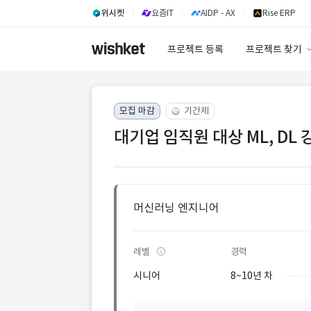
위시켓
요즘IT
AIDP - AX
Rise ERP
프로젝트 등록
프로젝트 찾기
프로젝트 찾기
모집 마감
기간제
유사사례 검색 A
대기업 임직원 대상 ML, DL
머신러닝 엔지니어
레벨
경력
시니어
8~10년 차