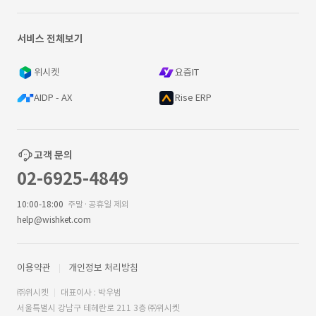
서비스 전체보기
위시켓
요즘IT
AIDP - AX
Rise ERP
고객 문의
02-6925-4849
10:00-18:00
주말·공휴일 제외
help@wishket.com
이용약관
개인정보 처리방침
㈜위시켓
대표이사 : 박우범
서울특별시 강남구 테헤란로 211 3층 ㈜위시켓