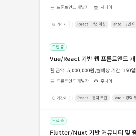
프론트엔드 개발자
시니어
React · 7년 이상
antd · 3년 
기간제
🕒
모집 중
Vue/React 기반 웹 프론트엔드 
월 금액
5,000,000원
예상 기간
150일
/월
프론트엔드 개발자
주니어
React · 경력 무관
Vue · 경력
기간제
🕒
모집 중
Flutter/Nuxt 기반 커뮤니티 