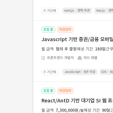
nuxt.js · 경력 무관
Vue.js · 
기간제
🕒
모집 중
마감임박
Javascript 기반 증권/금융 모바
월 금액
협의 후 결정
예상 기간
180일
근무
프론트엔드 개발자
미드 레벨
JavaScript · 6년 이상
iOS · 
기간제
🕒
모집 중
마감임박
React/AntD 기반 대기업 SI 웹
월 금액
7,300,000원
예상 기간
90일
/월