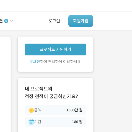
션
로그인
회원가입
유사사례 검색 AI
.
프로젝트 지원하기
‘이런 거’ 만들어본
개발 회사 있어?
로그인
하여 편리하게 이용하세요!
바로가기
내 프로젝트의
적정 견적이 궁금하신가요?
1600만 원
금액
1억 원
??? 원
180 일
기간
300 일
??? 일