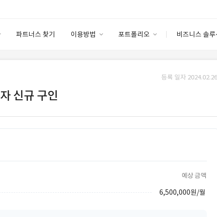
파트너스 찾기
이용방법
포트폴리오
비즈니스 솔루
이용방법
포트폴리오
엔터프라이즈
I
파트너 등급
이용후기
등록 일자 2024.02.26
안심 코드 케어
이용요금
솔루션 마켓
발자 신규 구인
고객센터
스토어
예상 금액
6,500,000원/월