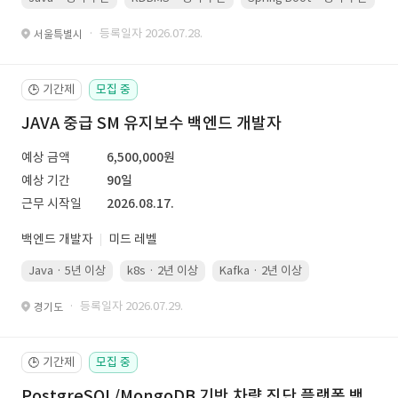
· 등록일자 2026.07.28.
서울특별시
기간제
모집 중
🕒
JAVA 중급 SM 유지보수 백엔드 개발자
예상 금액
6,500,000원
예상 기간
90일
근무 시작일
2026.08.17.
백엔드 개발자
미드 레벨
Java · 5년 이상
k8s · 2년 이상
Kafka · 2년 이상
· 등록일자 2026.07.29.
경기도
기간제
모집 중
🕒
PostgreSQL/MongoDB 기반 차량 진단 플랫폼 백