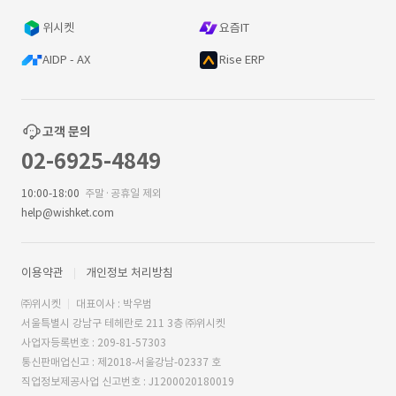
위시켓
요즘IT
AIDP - AX
Rise ERP
고객 문의
02-6925-4849
10:00-18:00
주말·공휴일 제외
help@wishket.com
이용약관
개인정보 처리방침
㈜위시켓
대표이사 : 박우범
서울특별시 강남구 테헤란로 211 3층 ㈜위시켓
사업자등록번호 : 209-81-57303
통신판매업신고 : 제2018-서울강남-02337 호
직업정보제공사업 신고번호 : J1200020180019