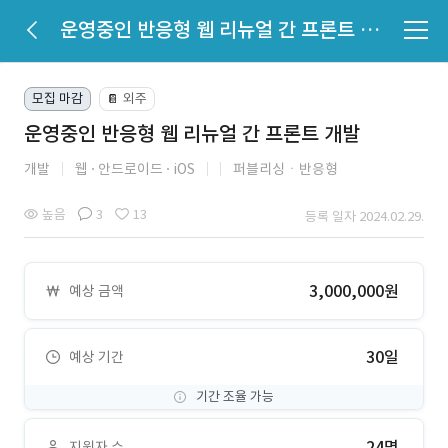
운영중인 반응형 웹 리뉴얼 간 프론트 개발
모집 마감
외주
📔
운영중인 반응형 웹 리뉴얼 간 프론트 개발
개발
웹
안드로이드
iOS
퍼블리싱ㆍ반응형
높음
3
13
등록 일자 2024.02.29.
3,000,000원
예상 금액
30일
예상 기간
기간 조율 가능
24명
지원자 수