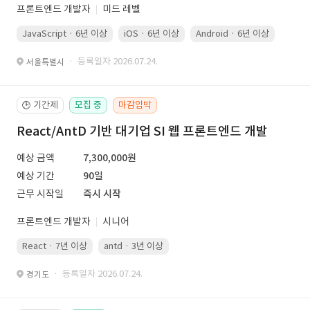
프론트엔드 개발자
미드 레벨
JavaScript · 6년 이상
iOS · 6년 이상
Android · 6년 이상
Kotli
· 등록일자 2026.07.24.
서울특별시
기간제
모집 중
마감임박
🕒
React/AntD 기반 대기업 SI 웹 프론트엔드 개발
예상 금액
7,300,000원
예상 기간
90일
근무 시작일
즉시 시작
프론트엔드 개발자
시니어
React · 7년 이상
antd · 3년 이상
· 등록일자 2026.07.24.
경기도