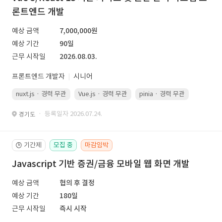
론트엔드 개발
예상 금액
7,000,000원
예상 기간
90일
근무 시작일
2026.08.03.
프론트엔드 개발자
시니어
nuxt.js · 경력 무관
Vue.js · 경력 무관
pinia · 경력 무관
TypeScr
· 등록일자 2026.07.24.
경기도
기간제
모집 중
마감임박
🕒
Javascript 기반 증권/금융 모바일 웹 화면 개발
예상 금액
협의 후 결정
예상 기간
180일
근무 시작일
즉시 시작