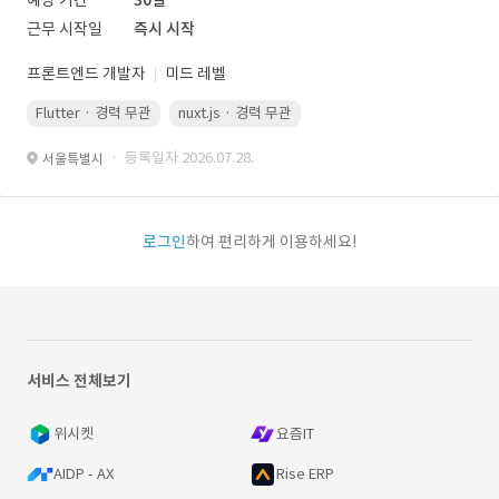
예상 기간
30일
근무 시작일
즉시 시작
프론트엔드 개발자
미드 레벨
Flutter · 경력 무관
nuxt.js · 경력 무관
· 등록일자 2026.07.28.
서울특별시
로그인
하여 편리하게 이용하세요!
서비스 전체보기
위시켓
요즘IT
AIDP - AX
Rise ERP