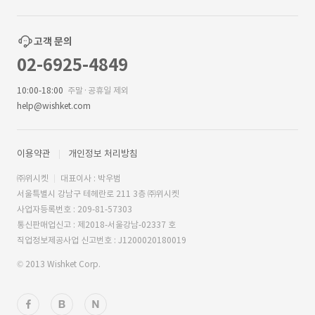
고객 문의
02-6925-4849
10:00-18:00
주말·공휴일 제외
help@wishket.com
이용약관
개인정보 처리방침
㈜위시켓
대표이사 : 박우범
서울특별시 강남구 테헤란로 211 3층 ㈜위시켓
사업자등록번호 : 209-81-57303
통신판매업신고 : 제2018-서울강남-02337 호
직업정보제공사업 신고번호 : J1200020180019
© 2013 Wishket Corp.