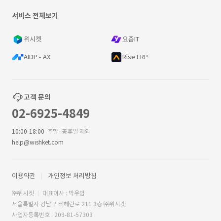
서비스 전체보기
위시켓
요즘IT
AIDP - AX
Rise ERP
고객 문의
02-6925-4849
10:00-18:00
주말·공휴일 제외
help@wishket.com
이용약관
개인정보 처리방침
㈜위시켓
대표이사 : 박우범
서울특별시 강남구 테헤란로 211 3층 ㈜위시켓
사업자등록번호 : 209-81-57303