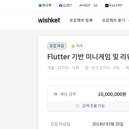
위시켓
요즘IT
AIDP - AX
Rise ERP
프로젝트 등록
프로젝트 찾기
프로젝트 찾기
모집 마감
외주
유사사례 검색 A
Flutter 기반 미니게임 및 
개발
디자인
기획
웹
안드로이드
iOS
10,000,000원
예상 금액
금액 조율 가능
모집 마감일
2024년 03월 20일