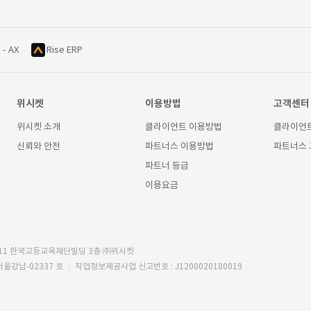
 - AX
Rise ERP
위시켓
이용방법
고객센터
위시켓 소개
클라이언트 이용방법
클라이언
신뢰와 안전
파트너스 이용방법
파트너스
파트너 등급
이용요금
11 한국고등교육재단빌딩 3층 ㈜위시켓
서울강남-02337 호
직업정보제공사업 신고번호 : J1200020180019