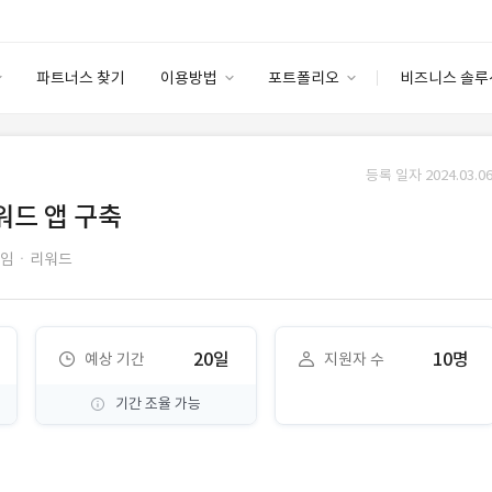
파트너스 찾기
이용방법
포트폴리오
비즈니스 솔루
이용방법
포트폴리오
엔터프라이즈
I
파트너 등급
이용후기
등록 일자 2024.03.06
안심 코드 케어
이용요금
솔루션 마켓
리워드 앱 구축
고객센터
스토어
게임ㆍ리워드
20일
10명
예상 기간
지원자 수
기간 조율 가능