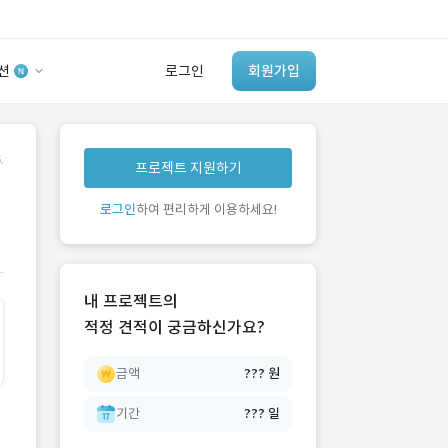
션
로그인
회원가입
유사사례 검색 AI
.
프로젝트 지원하기
‘이런 거’ 만들어본
개발 회사 있어?
로그인
하여 편리하게 이용하세요!
바로가기
내 프로젝트의
적정 견적이 궁금하신가요?
금액
??? 원
기간
??? 일