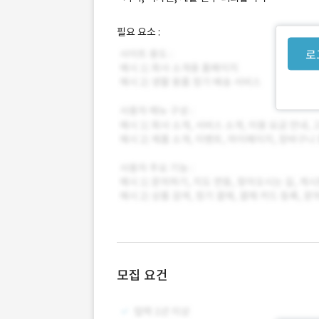
필요 요소 :
로
모집 요건