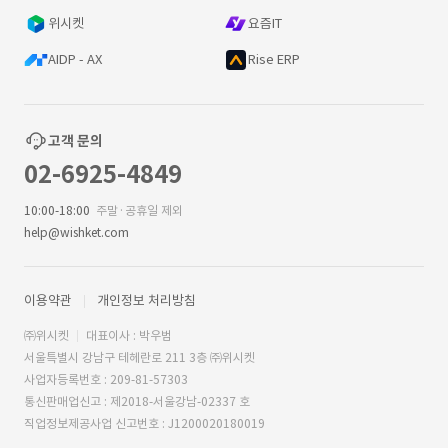
위시켓
요즘IT
AIDP - AX
Rise ERP
고객 문의
02-6925-4849
10:00-18:00
주말·공휴일 제외
help@wishket.com
이용약관
개인정보 처리방침
㈜위시켓
대표이사 : 박우범
서울특별시 강남구 테헤란로 211 3층 ㈜위시켓
사업자등록번호 : 209-81-57303
통신판매업신고 : 제2018-서울강남-02337 호
직업정보제공사업 신고번호 : J1200020180019