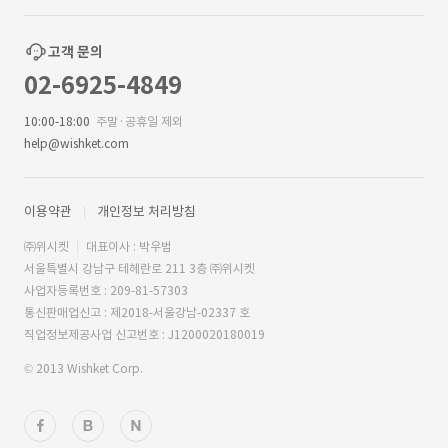
고객 문의
02-6925-4849
10:00-18:00
주말·공휴일 제외
help@wishket.com
이용약관
개인정보 처리방침
㈜위시켓
대표이사 : 박우범
서울특별시 강남구 테헤란로 211 3층 ㈜위시켓
사업자등록번호 : 209-81-57303
통신판매업신고 : 제2018-서울강남-02337 호
직업정보제공사업 신고번호 : J1200020180019
© 2013 Wishket Corp.