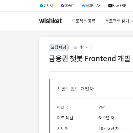
위시켓
요즘IT
AIDP - AX
Rise ERP
프로젝트 등록
프로젝트 찾기
프로젝트 찾기
모집 마감
기간제
유사사례 검색 A
금융권 챗봇 Frontend 개발
프론트엔드 개발자
레벨
경력
미드 레벨
6~9년 차
시니어
10~13년 차