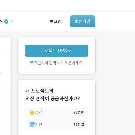
션
로그인
회원가입
유사사례 검색 AI
.
프로젝트 지원하기
‘이런 거’ 만들어본
개발 회사 있어?
로그인
하여 편리하게 이용하세요!
바로가기
내 프로젝트의
적정 견적이 궁금하신가요?
금액
??? 원
기간
??? 일