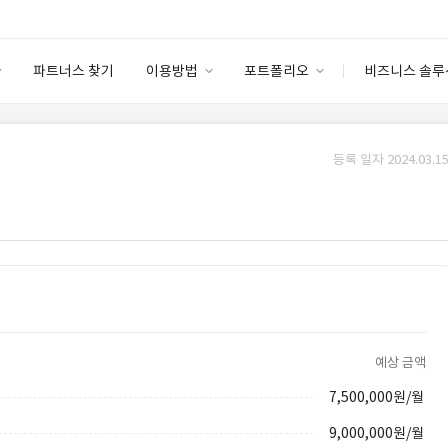
파트너스 찾기
이용방법
포트폴리오
비즈니스 솔루
이용방법
포트폴리오
엔터프라이즈
I
파트너 등급
이용후기
등록 일자 2024.03.15
안심 코드 케어
이용요금
솔루션 마켓
고객센터
스토어
예상 금액
7,500,000원/월
9,000,000원/월