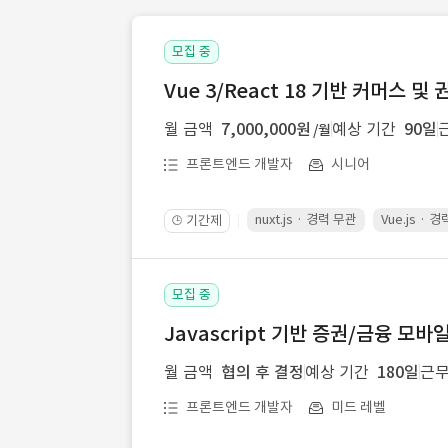
모집 중
Vue 3/React 18 기반 커머스 
월 금액
7,000,000원
예상 기간
90일
/월
프론트엔드 개발자
시니어
nuxt.js · 경력 무관
Vue.js · 
기간제
🕒
모집 중
Javascript 기반 증권/금융 모바
월 금액
협의 후 결정
예상 기간
180일
근무
프론트엔드 개발자
미드 레벨