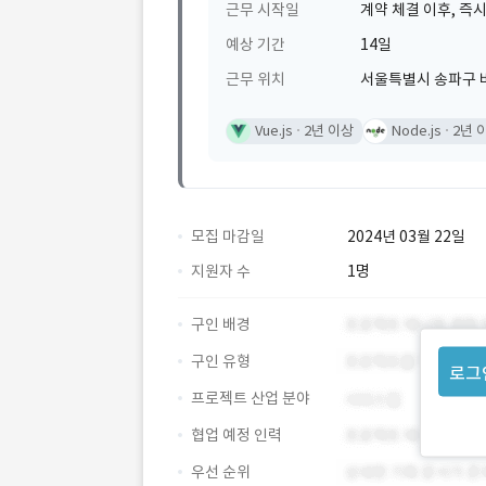
근무 시작일
계약 체결 이후, 즉시
예상 기간
14일
근무 위치
서울특별시 송파구 바
Vue.js
2년 이상
Node.js
2년 
모집 마감일
2024년 03월 22일
지원자 수
1명
구인 배경
구인 유형
로그
프로젝트 산업 분야
협업 예정 인력
우선 순위