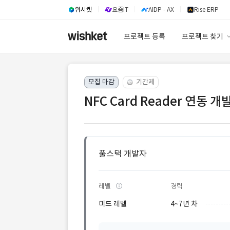
위시켓
요즘IT
AIDP - AX
Rise ERP
프로젝트 등록
프로젝트 찾기
프로젝트 찾기
모집 마감
기간제
유사사례 검색 A
NFC Card Reader 연동 개
풀스택 개발자
레벨
경력
미드 레벨
4~7년 차