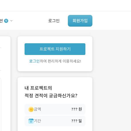
션
로그인
회원가입
유사사례 검색 AI
.
프로젝트 지원하기
‘이런 거’ 만들어본
개발 회사 있어?
로그인
하여 편리하게 이용하세요!
바로가기
내 프로젝트의
적정 견적이 궁금하신가요?
금액
??? 원
기간
??? 일