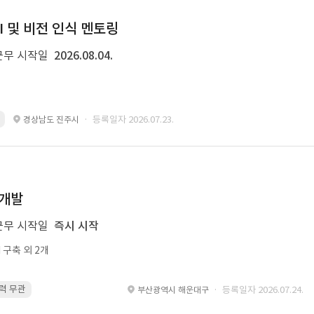
I 및 비전 인식 멘토링
근무 시작일
2026.08.04.
· 등록일자 2026.07.23.
경상남도 진주시
 개발
근무 시작일
즉시 시작
M 구축 외 2개
경력 무관
re-ranking · 경력 무관
Python · 경력 무관
embedding · 경
· 등록일자 2026.07.24.
부산광역시 해운대구