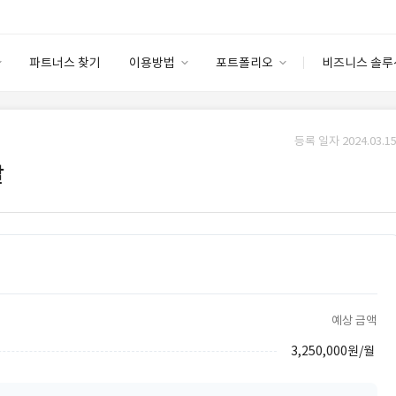
파트너스 찾기
이용방법
포트폴리오
비즈니스 솔루
이용방법
포트폴리오
엔터프라이즈
I
파트너 등급
이용후기
등록 일자 2024.03.15
안심 코드 케어
이용요금
솔루션 마켓
발
고객센터
스토어
예상 금액
3,250,000원/월