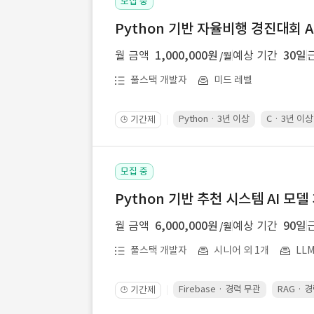
모집 중
Python 기반 자율비행 경진대회 A
월 금액
1,000,000원
예상 기간
30일
/월
풀스택 개발자
미드 레벨
Python · 3년 이상
C · 3년 이상
기간제
🕒
모집 중
Python 기반 추천 시스템 AI 모델
월 금액
6,000,000원
예상 기간
90일
/월
풀스택 개발자
시니어 외 1개
LL
Firebase · 경력 무관
RAG · 
기간제
🕒