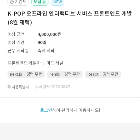
기간제
모집 중
NEW
🕒
K-POP 오프라인 인터랙티브 서비스 프론트엔드 개발
(8월 재택)
예상 금액
4,000,000원
예상 기간
90일
근무 시작일
즉시 시작
프론트엔드 개발자
미드 레벨
next.js · 경력 무관
remix · 경력 무관
React · 경력 무관
Vue.js
· 등록일자 2026.08.07.
서울특별시
로그인
하여 편리하게 이용하세요!