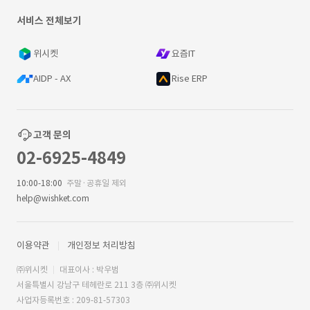
서비스 전체보기
위시켓
요즘IT
AIDP - AX
Rise ERP
고객 문의
02-6925-4849
10:00-18:00
주말·공휴일 제외
help@wishket.com
이용약관
개인정보 처리방침
㈜위시켓
대표이사 : 박우범
서울특별시 강남구 테헤란로 211 3층 ㈜위시켓
사업자등록번호 : 209-81-57303