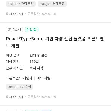
Flutter · 경력 무관
nuxt.js · 경력 무관
· 등록일자 2026.07.28.
서울특별시
기간제
모집 중
🕒
React/TypeScript 기반 차량 진단 플랫폼 프론트엔
드 개발
예상 금액
협의 후 결정
예상 기간
150일
근무 시작일
즉시 시작
프론트엔드 개발자
미드 레벨
React · 1년 이상
· 등록일자 2026.07.29.
서울특별시