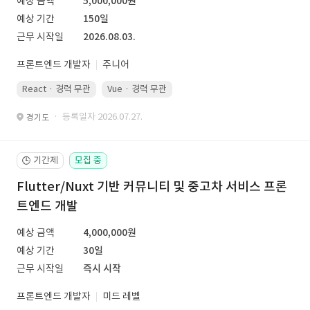
예상 금액
5,000,000원
예상 기간
150일
근무 시작일
2026.08.03.
프론트엔드 개발자
주니어
React · 경력 무관
Vue · 경력 무관
· 등록일자 2026.07.27.
경기도
기간제
모집 중
🕒
Flutter/Nuxt 기반 커뮤니티 및 중고차 서비스 프론
트엔드 개발
예상 금액
4,000,000원
예상 기간
30일
근무 시작일
즉시 시작
프론트엔드 개발자
미드 레벨