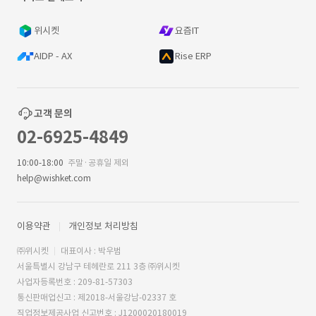
위시켓
요즘IT
AIDP - AX
Rise ERP
고객 문의
02-6925-4849
10:00-18:00
주말·공휴일 제외
help@wishket.com
이용약관
개인정보 처리방침
㈜위시켓
대표이사 : 박우범
서울특별시 강남구 테헤란로 211 3층 ㈜위시켓
사업자등록번호 : 209-81-57303
통신판매업신고 : 제2018-서울강남-02337 호
직업정보제공사업 신고번호 : J1200020180019