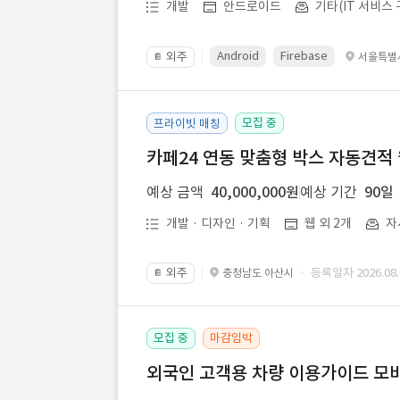
개발
안드로이드
기타(IT 서비스 
Android
Firebase
외주
서울특별
📔
모집 중
프라이빗 매칭
카페24 연동 맞춤형 박스 자동견적
예상 금액
40,000,000원
예상 기간
90일
개발 · 디자인 · 기획
웹 외 2개
자
외주
· 등록일자 2026.08.
충청남도 아산시
📔
모집 중
마감임박
외국인 고객용 차량 이용가이드 모바