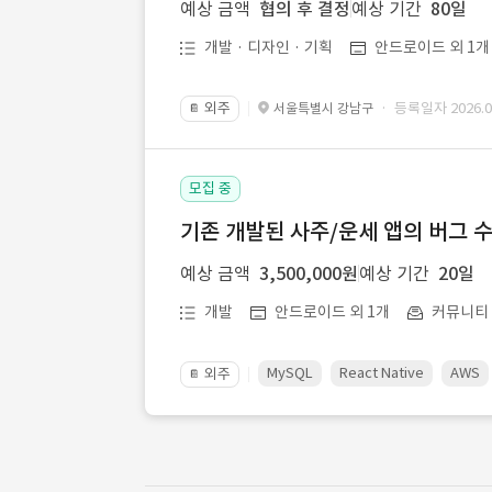
예상 금액
협의 후 결정
예상 기간
80일
개발 · 디자인 · 기획
안드로이드 외 1개
외주
· 등록일자 2026.08
서울특별시 강남구
📔
모집 중
기존 개발된 사주/운세 앱의 버그 
예상 금액
3,500,000원
예상 기간
20일
개발
안드로이드 외 1개
커뮤니티ㆍ
MySQL
React Native
AWS
외주
📔