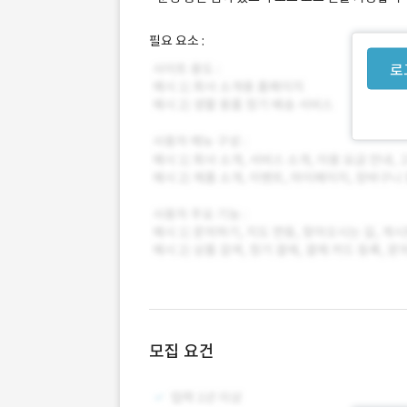
필요 요소 :
로
모집 요건