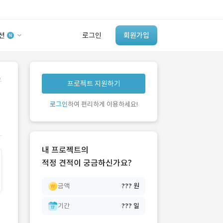
션
로그인
회원가입
유사사례 검색 AI
.
프로젝트 지원하기
‘이런 거’ 만들어본
개발 회사 있어?
로그인
하여 편리하게 이용하세요!
바로가기
내 프로젝트의
적정 견적이 궁금하신가요?
금액
??? 원
기간
??? 일