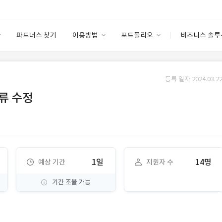
파트너스 찾기
이용방법
포트폴리오
비즈니스 솔루
이용방법
포트폴리오
엔터프라이즈
I
파트너 등급
이용후기
등록 일자 2024.03.22
안심 코드 케어
이용요금
솔루션 마켓
오류 수정
고객센터
스토어
1일
14명
예상 기간
지원자 수
기간 조율 가능