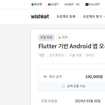
위시켓
요즘IT
AIDP - AX
Rise ERP
프로젝트 등록
프로젝트 찾기
프로젝트 찾기
모집 마감
외주
유사사례 검색 A
Flutter 기반 Android 앱 
개발
안드로이드
기술 자문ㆍ가이드
100,000원
예상 금액
금액 조율 가능
모집 마감일
2024년 03월 26일