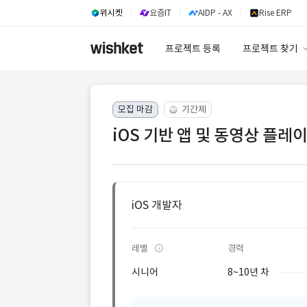
위시켓
요즘IT
AIDP - AX
Rise ERP
프로젝트 등록
프로젝트 찾기
프로젝트 찾기
모집 마감
기간제
유사사례 검색 A
iOS 기반 앱 및 동영상 플레
iOS 개발자
레벨
경력
시니어
8~10년 차