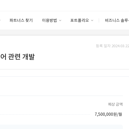
파트너스 찾기
이용방법
포트폴리오
비즈니스 솔루
이용방법
포트폴리오
엔터프라이즈
I
파트너 등급
이용후기
등록 일자 2024.03.22
안심 코드 케어
이용요금
솔루션 마켓
이어 관련 개발
고객센터
스토어
예상 금액
7,500,000원/월