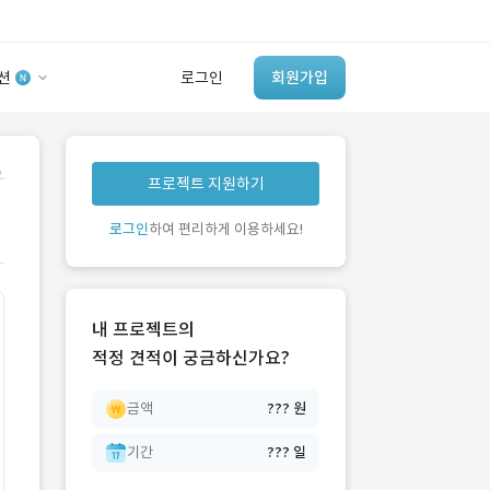
션
로그인
회원가입
유사사례 검색 AI
.
프로젝트 지원하기
‘이런 거’ 만들어본
개발 회사 있어?
로그인
하여 편리하게 이용하세요!
바로가기
내 프로젝트의
적정 견적이 궁금하신가요?
금액
??? 원
기간
??? 일