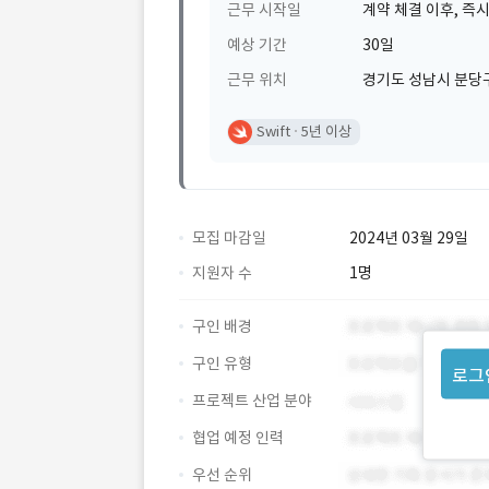
근무 시작일
계약 체결 이후, 즉시
예상 기간
30일
근무 위치
경기도 성남시 분당
Swift
5년 이상
모집 마감일
2024년 03월 29일
지원자 수
1명
구인 배경
구인 유형
로그
프로젝트 산업 분야
협업 예정 인력
우선 순위