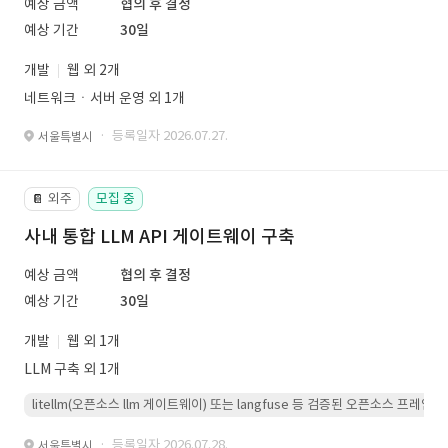
예상 금액
협의 후 결정
예상 기간
30일
개발
웹 외 2개
네트워크ㆍ서버 운영 외 1개
· 등록일자 2026.07.27.
서울특별시
외주
모집 중
📔
사내 통합 LLM API 게이트웨이 구축
예상 금액
협의 후 결정
예상 기간
30일
개발
웹 외 1개
LLM 구축 외 1개
litellm(오픈소스 llm 게이트웨이) 또는 langfuse 등 검증된 오픈소스 프
· 등록일자 2026.07.28.
서울특별시