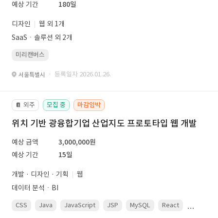
예상 기간
180일
디자인
웹 외 1개
SaaSㆍ솔루션 외 2개
미리캔버스
· 등록일자 2026.01.26.
서울특별시
외주
모집 중
마감임박
📔
위치 기반 광융합기업 산업지도 프로토타입 웹 개발
예상 금액
3,000,000원
예상 기간
15일
개발 · 디자인 · 기획
웹
데이터 분석ㆍBI
CSS
Java
JavaScript
JSP
MySQL
React
Spring