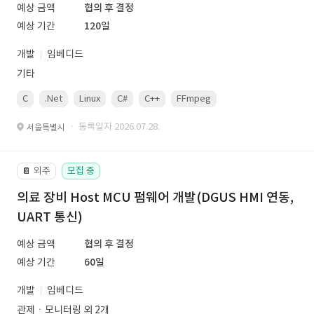
예상 금액
협의 후 결정
예상 기간
120일
개발
임베디드
기타
C
.Net
Linux
C#
C++
FFmpeg
VisualStudio
OrC
· 등록일자 2026.07.28.
서울특별시
외주
모집 중
📔
의료 장비 Host MCU 펌웨어 개발(DGUS HMI 연동,
UART 통신)
예상 금액
협의 후 결정
예상 기간
60일
개발
임베디드
관제ㆍ모니터링 외 2개