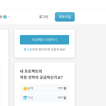
션
로그인
회원가입
유사사례 검색 AI
.
프로젝트 지원하기
‘이런 거’ 만들어본
개발 회사 있어?
로그인
하여 편리하게 이용하세요!
바로가기
내 프로젝트의
적정 견적이 궁금하신가요?
금액
??? 원
기간
??? 일