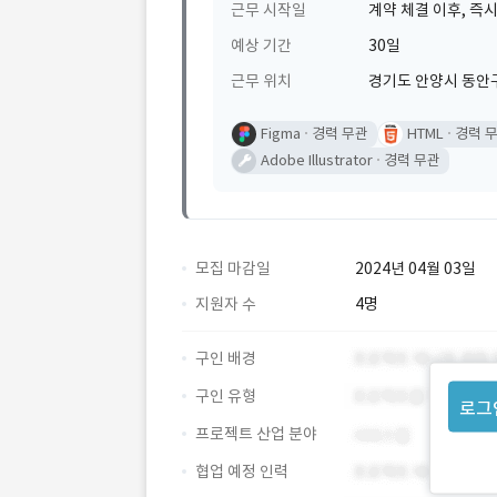
근무 시작일
계약 체결 이후, 즉시
예상 기간
30일
근무 위치
경기도 안양시 동안
Figma
경력 무관
HTML
경력 
Adobe Illustrator
경력 무관
모집 마감일
2024년 04월 03일
지원자 수
4명
구인 배경
구인 유형
로그
프로젝트 산업 분야
협업 예정 인력