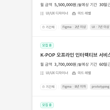
월 금액
5,500,000원
예상 기간
30일
/월
UI/UX 디자이너
미드 레벨
Figma · 2년 이상
UI · 7년 이상
기간제
🕒
모집 중
K-POP 오프라인 인터랙티브 서비스 
월 금액
3,700,000원
예상 기간
60일
/월
UI/UX 디자이너
미드 레벨
Figma · 8년 이하
prototypin
기간제
🕒
모집 중