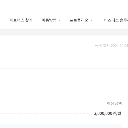
파트너스 찾기
이용방법
포트폴리오
비즈니스 솔루
이용방법
포트폴리오
엔터프라이즈
I
파트너 등급
이용후기
등록 일자 2024.04.03
안심 코드 케어
이용요금
솔루션 마켓
고객센터
스토어
예상 금액
3,000,000원/월