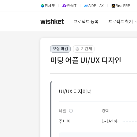
위시켓
요즘IT
AIDP - AX
Rise ERP
프로젝트 등록
프로젝트 찾기
프로젝트 찾기
모집 마감
기간제
유사사례 검색 A
미팅 어플 UI/UX 디자인
UI/UX 디자이너
레벨
경력
주니어
1~1년 차