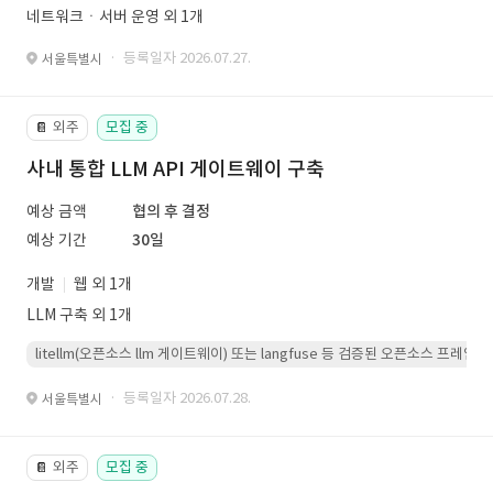
네트워크ㆍ서버 운영 외 1개
· 등록일자 2026.07.27.
서울특별시
외주
모집 중
📔
사내 통합 LLM API 게이트웨이 구축
예상 금액
협의 후 결정
예상 기간
30일
개발
웹 외 1개
LLM 구축 외 1개
litellm(오픈소스 llm 게이트웨이) 또는 langfuse 등 검증된 오픈소스 프
· 등록일자 2026.07.28.
서울특별시
외주
모집 중
📔