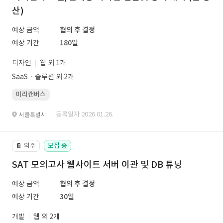
산)
예상 금액
협의 후 결정
예상 기간
180일
디자인
웹 외 1개
SaaSㆍ솔루션 외 2개
미리캔버스
· 등록일자 2026.01.26.
서울특별시
외주
모집 중
📔
SAT 모의고사 웹사이트 서버 이관 및 DB 튜닝
예상 금액
협의 후 결정
예상 기간
30일
개발
웹 외 2개