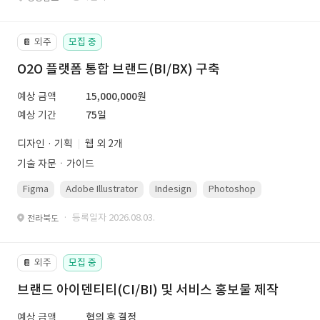
외주
모집 중
📔
O2O 플랫폼 통합 브랜드(BI/BX) 구축
예상 금액
15,000,000원
예상 기간
75일
디자인 · 기획
웹 외 2개
기술 자문ㆍ가이드
Figma
Adobe Illustrator
Indesign
Photoshop
· 등록일자 2026.08.03.
전라북도
외주
모집 중
📔
브랜드 아이덴티티(CI/BI) 및 서비스 홍보물 제작
예상 금액
협의 후 결정