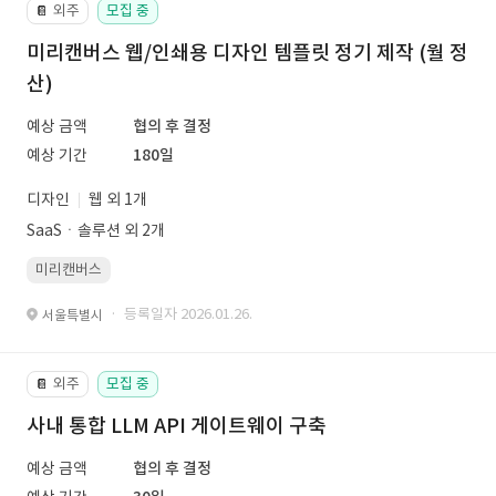
외주
모집 중
📔
미리캔버스 웹/인쇄용 디자인 템플릿 정기 제작 (월 정
산)
예상 금액
협의 후 결정
예상 기간
180일
디자인
웹 외 1개
SaaSㆍ솔루션 외 2개
미리캔버스
· 등록일자 2026.01.26.
서울특별시
외주
모집 중
📔
사내 통합 LLM API 게이트웨이 구축
예상 금액
협의 후 결정