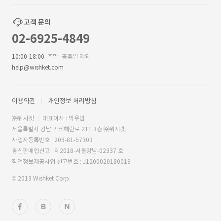
고객 문의
02-6925-4849
10:00-18:00
주말·공휴일 제외
help@wishket.com
이용약관
개인정보 처리방침
㈜위시켓
대표이사 : 박우범
서울특별시 강남구 테헤란로 211 3층 ㈜위시켓
사업자등록번호 : 209-81-57303
통신판매업신고 : 제2018-서울강남-02337 호
직업정보제공사업 신고번호 : J1200020180019
© 2013 Wishket Corp.