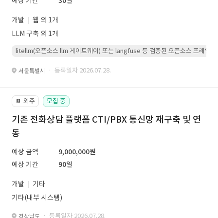
예상 기간
30일
개발
웹 외 1개
LLM 구축 외 1개
litellm(오픈소스 llm 게이트웨이) 또는 langfuse 등 검증된 오픈소스 프
· 등록일자 2026.07.28.
서울특별시
외주
모집 중
📔
기존 전화상담 플랫폼 CTI/PBX 통신망 재구축 및 연
동
예상 금액
9,000,000원
예상 기간
90일
개발
기타
기타(내부 시스템)
· 등록일자 2026.07.28.
경상남도