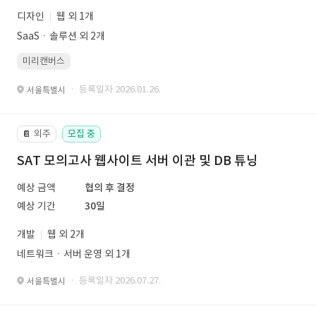
디자인
웹 외 1개
SaaSㆍ솔루션 외 2개
미리캔버스
· 등록일자 2026.01.26.
서울특별시
외주
모집 중
📔
SAT 모의고사 웹사이트 서버 이관 및 DB 튜닝
예상 금액
협의 후 결정
예상 기간
30일
개발
웹 외 2개
네트워크ㆍ서버 운영 외 1개
· 등록일자 2026.07.27.
서울특별시