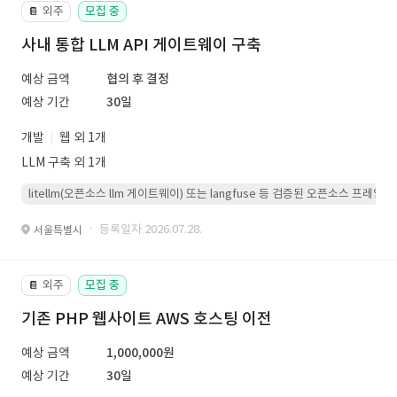
외주
모집 중
📔
사내 통합 LLM API 게이트웨이 구축
예상 금액
협의 후 결정
예상 기간
30일
개발
웹 외 1개
LLM 구축 외 1개
litellm(오픈소스 llm 게이트웨이) 또는 langfuse 등 검증된 오픈소스 프
· 등록일자 2026.07.28.
서울특별시
외주
모집 중
📔
기존 PHP 웹사이트 AWS 호스팅 이전
예상 금액
1,000,000원
예상 기간
30일