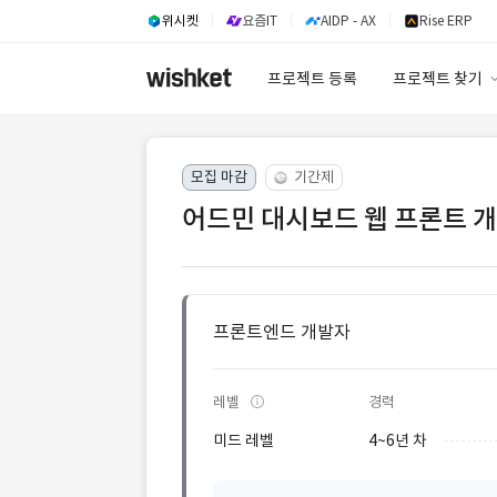
위시켓
요즘IT
AIDP - AX
Rise ERP
프로젝트 등록
프로젝트 찾기
프로젝트 찾기
모집 마감
기간제
유사사례 검색 A
어드민 대시보드 웹 프론트 개
프론트엔드 개발자
레벨
경력
미드 레벨
4~6년 차