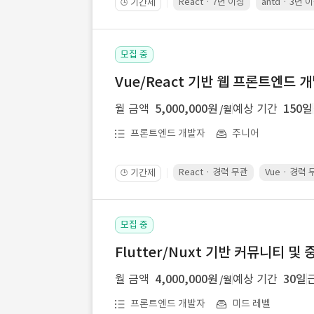
React · 7년 이상
antd · 3년 
기간제
🕒
모집 중
Vue/React 기반 웹 프론트엔드 
월 금액
5,000,000원
예상 기간
150일
/월
프론트엔드 개발자
주니어
React · 경력 무관
Vue · 경력
기간제
🕒
모집 중
Flutter/Nuxt 기반 커뮤니티 
월 금액
4,000,000원
예상 기간
30일
/월
프론트엔드 개발자
미드 레벨