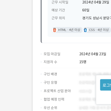
근무 시작일
2024년 04월 29일
예상 기간
60일
근무 위치
경기도 성남시 분당구 
HTML
4년 이상
CSS
4년 이상
모집 마감일
2024년 04월 23일
지원자 수
15명
구인 배경
구인 유형
로그
프로젝트 산업 분야
협업 예정 인력
우선 순위