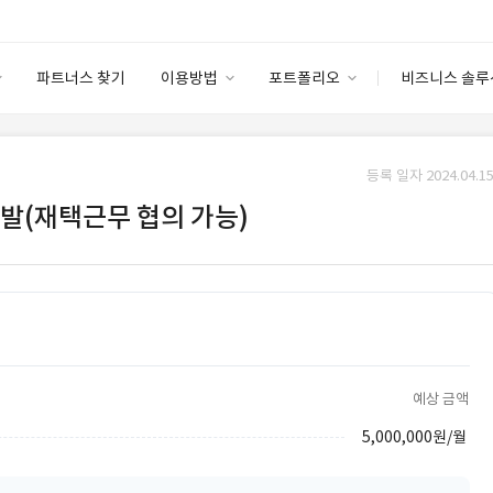
파트너스 찾기
이용방법
포트폴리오
비즈니스 솔루
이용방법
포트폴리오
엔터프라이즈
I
파트너 등급
이용후기
등록 일자 2024.04.15
안심 코드 케어
이용요금
솔루션 마켓
발(재택근무 협의 가능)
고객센터
스토어
예상 금액
5,000,000원/월