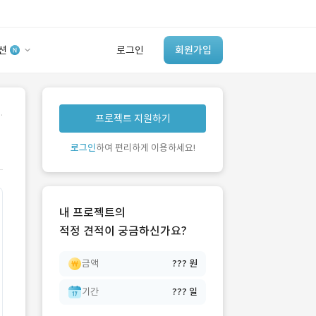
션
로그인
회원가입
유사사례 검색 AI
.
프로젝트 지원하기
‘이런 거’ 만들어본
개발 회사 있어?
로그인
하여 편리하게 이용하세요!
바로가기
내 프로젝트의
적정 견적이 궁금하신가요?
금액
??? 원
기간
??? 일