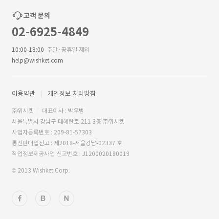
고객 문의
02-6925-4849
10:00-18:00
주말·공휴일 제외
help@wishket.com
이용약관
개인정보 처리방침
㈜위시켓
대표이사 : 박우범
서울특별시 강남구 테헤란로 211 3층 ㈜위시켓
사업자등록번호 : 209-81-57303
통신판매업신고 : 제2018-서울강남-02337 호
직업정보제공사업 신고번호 : J1200020180019
© 2013 Wishket Corp.