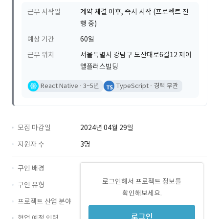
근무 시작일
계약 체결 이후, 즉시 시작 (프로젝트 진
행 중)
예상 기간
60일
근무 위치
서울특별시 강남구 도산대로6길12 제이
엘플러스빌딩
React Native
3~5년
TypeScript
경력 무관
모집 마감일
2024년 04월 29일
지원자 수
3명
구인 배경
로그인해서 프로젝트 정보를
구인 유형
확인해보세요.
프로젝트 산업 분야
로그인
협업 예정 인력