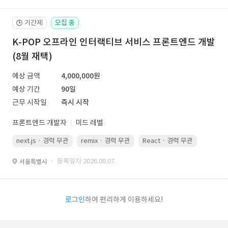
기간제
모집 중
🕒
K-POP 오프라인 인터랙티브 서비스 프론트엔드 개발
(8월 재택)
예상 금액
4,000,000원
예상 기간
90일
근무 시작일
즉시 시작
프론트엔드 개발자
미드 레벨
next.js · 경력 무관
remix · 경력 무관
React · 경력 무관
Vue.js
· 등록일자 2026.08.07.
서울특별시
로그인
하여 편리하게 이용하세요!