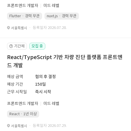
프론트엔드 개발자
미드 레벨
Flutter · 경력 무관
nuxt.js · 경력 무관
· 등록일자 2026.07.28.
서울특별시
기간제
모집 중
🕒
React/TypeScript 기반 차량 진단 플랫폼 프론트엔
드 개발
예상 금액
협의 후 결정
예상 기간
150일
근무 시작일
즉시 시작
프론트엔드 개발자
미드 레벨
React · 1년 이상
· 등록일자 2026.07.29.
서울특별시