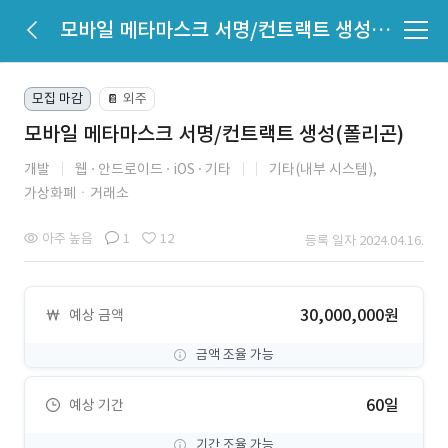
모바일 메타마스크 서명/컨트랙트 생성(폴리곤)
모집 마감
외주
📔
모바일 메타마스크 서명/컨트랙트 생성(폴리곤)
개발
웹
안드로이드
iOS
기타
기타(내부 시스템),
가상화폐ㆍ거래소
아주 높음
1
12
등록 일자 2024.04.16.
30,000,000원
예상 금액
금액 조율 가능
60일
예상 기간
기간 조율 가능