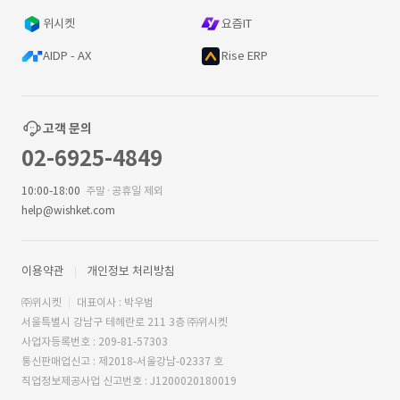
위시켓
요즘IT
AIDP - AX
Rise ERP
고객 문의
02-6925-4849
10:00-18:00
주말·공휴일 제외
help@wishket.com
이용약관
개인정보 처리방침
㈜위시켓
대표이사 : 박우범
서울특별시 강남구 테헤란로 211 3층 ㈜위시켓
사업자등록번호 : 209-81-57303
통신판매업신고 : 제2018-서울강남-02337 호
직업정보제공사업 신고번호 : J1200020180019