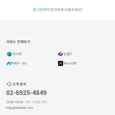
로그인
하여 편리하게 이용하세요!
서비스 전체보기
위시켓
요즘IT
AIDP - AX
Rise ERP
고객 문의
02-6925-4849
10:00-18:00
주말·공휴일 제외
help@wishket.com