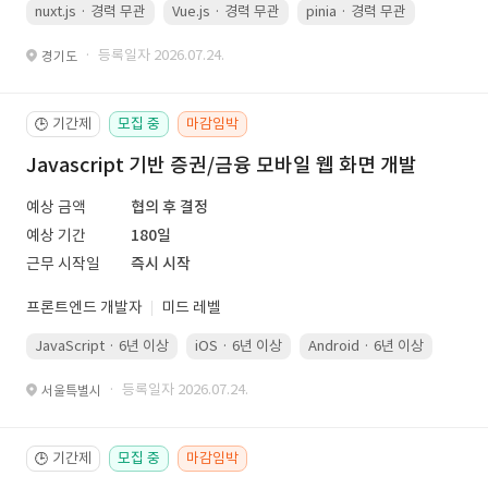
nuxt.js · 경력 무관
Vue.js · 경력 무관
pinia · 경력 무관
TypeScr
· 등록일자 2026.07.24.
경기도
기간제
모집 중
마감임박
🕒
Javascript 기반 증권/금융 모바일 웹 화면 개발
예상 금액
협의 후 결정
예상 기간
180일
근무 시작일
즉시 시작
프론트엔드 개발자
미드 레벨
JavaScript · 6년 이상
iOS · 6년 이상
Android · 6년 이상
Kotli
· 등록일자 2026.07.24.
서울특별시
기간제
모집 중
마감임박
🕒