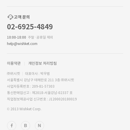
고객 문의
02-6925-4849
10:00-18:00
주말·공휴일 제외
help@wishket.com
이용약관
개인정보 처리방침
㈜위시켓
대표이사 : 박우범
서울특별시 강남구 테헤란로 211 3층 ㈜위시켓
사업자등록번호 : 209-81-57303
통신판매업신고 : 제2018-서울강남-02337 호
직업정보제공사업 신고번호 : J1200020180019
© 2013 Wishket Corp.