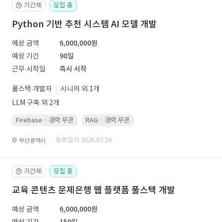
기간제
모집 중
🕒
Python 기반 추천 시스템 AI 모델 개발
예상 금액
6,000,000원
예상 기간
90일
근무 시작일
즉시 시작
풀스택 개발자
시니어 외 1개
LLM 구축 외 2개
Firebase · 경력 무관
RAG · 경력 무관
re-ranking · 경력 무관
P
· 등록일자 2026.07.24.
부산광역시
기간제
모집 중
🕒
교육 콘텐츠 문제은행 웹 플랫폼 풀스택 개발
예상 금액
6,000,000원