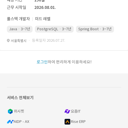
예상 기간
150일
근무 시작일
2026.08.01.
풀스택 개발자
미드 레벨
Java · 3~7년
PostgreSQL · 3~7년
Spring Boot · 3~7년
Pyth
· 등록일자 2026.07.27.
서울특별시
로그인
하여 편리하게 이용하세요!
서비스 전체보기
위시켓
요즘IT
AIDP - AX
Rise ERP