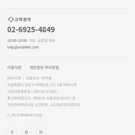
고객 문의
02-6925-4849
10:00-18:00
주말·공휴일 제외
help@wishket.com
이용약관
개인정보 처리방침
㈜위시켓
대표이사 : 박우범
서울특별시 강남구 테헤란로 211 3층 ㈜위시켓
사업자등록번호 : 209-81-57303
통신판매업신고 : 제2018-서울강남-02337 호
직업정보제공사업 신고번호 : J1200020180019
© 2013 Wishket Corp.