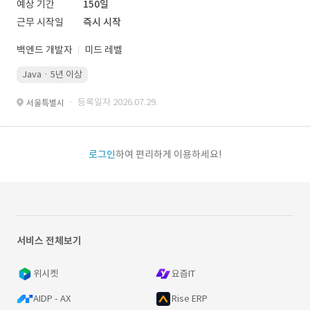
예상 기간
150일
근무 시작일
즉시 시작
백엔드 개발자
미드 레벨
Java · 5년 이상
· 등록일자 2026.07.29.
서울특별시
로그인
하여 편리하게 이용하세요!
서비스 전체보기
위시켓
요즘IT
AIDP - AX
Rise ERP