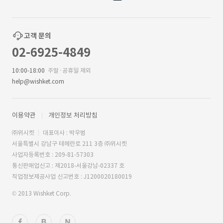
고객 문의
02-6925-4849
10:00-18:00
주말·공휴일 제외
help@wishket.com
이용약관
개인정보 처리방침
㈜위시켓
대표이사 : 박우범
서울특별시 강남구 테헤란로 211 3층 ㈜위시켓
사업자등록번호 : 209-81-57303
통신판매업신고 : 제2018-서울강남-02337 호
직업정보제공사업 신고번호 : J1200020180019
© 2013 Wishket Corp.