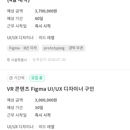
예상 금액
3,700,000원
예상 기간
60일
근무 시작일
즉시 시작
UI/UX 디자이너
미드 레벨
Figma · 8년 이하
prototyping · 경력 무관
led 화면 대응 · 경력 무관
· 등록일자 2026.07.28.
서울특별시
기간제
모집 중
🕒
VR 콘텐츠 Figma UI/UX 디자이너 구인
예상 금액
3,000,000원
예상 기간
30일
근무 시작일
즉시 시작
UI/UX 디자이너
미드 레벨